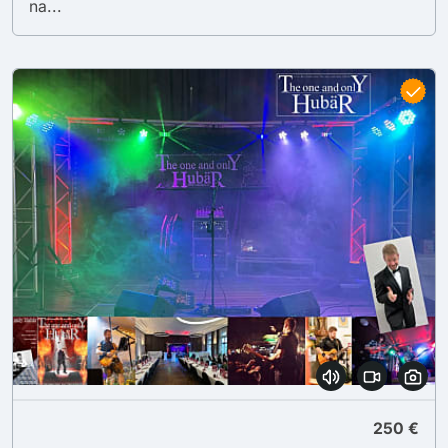
na...
250 €