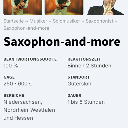
Startseite
Musiker
Solomusiker
Saxophonist
Saxophon-and-more
Saxophon-and-more
BEANTWORTUNGSQUOTE
REAKTIONSZEIT
100 %
Binnen 2 Stunden
GAGE
STANDORT
250 - 600 €
Gütersloh
BEREICHE
DAUER
Niedersachsen
,
1 bis 8 Stunden
Nordrhein-Westfalen
und
Hessen