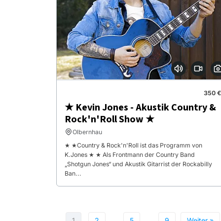
350 €
★ Kevin Jones - Akustik Country &
Rock'n'Roll Show ★
Olbernhau
★ ★Country & Rock'n'Roll ist das Programm von
K.Jones ★ ★ Als Frontmann der Country Band
„Shotgun Jones“ und Akustik Gitarrist der Rockabilly
Ban...
1
2
…
5
…
9
Weiter »