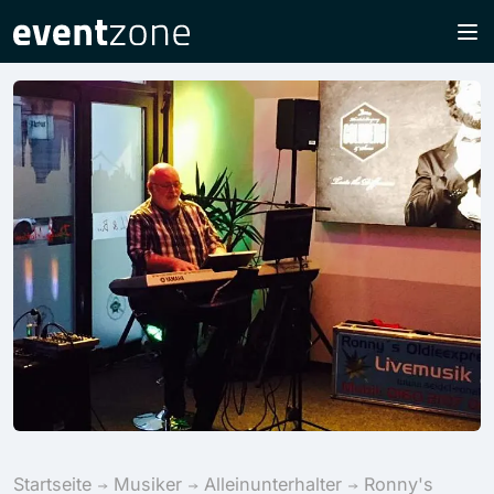
Startseite
Musiker
Alleinunterhalter
Ronny's