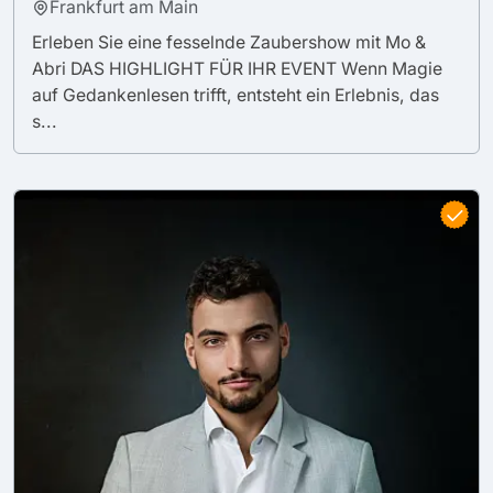
Frankfurt am Main
Erleben Sie eine fesselnde Zaubershow mit Mo &
Abri DAS HIGHLIGHT FÜR IHR EVENT Wenn Magie
auf Gedankenlesen trifft, entsteht ein Erlebnis, das
s...