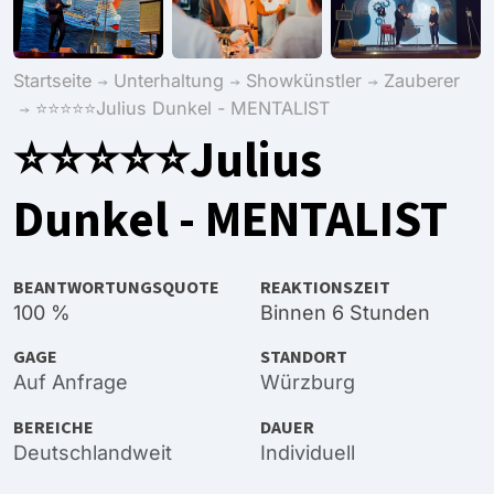
Startseite
Unterhaltung
Showkünstler
Zauberer
⭐️⭐️⭐️⭐️⭐️Julius Dunkel - MENTALIST
⭐️⭐️⭐️⭐️⭐️Julius
Dunkel - MENTALIST
BEANTWORTUNGSQUOTE
REAKTIONSZEIT
100 %
Binnen 6 Stunden
GAGE
STANDORT
Auf Anfrage
Würzburg
BEREICHE
DAUER
Deutschlandweit
Individuell