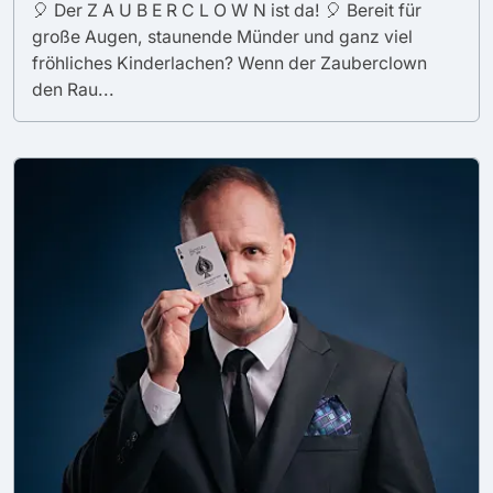
🎈 Der Z A U B E R C L O W N ist da! 🎈 Bereit für
große Augen, staunende Münder und ganz viel
fröhliches Kinderlachen? Wenn der Zauberclown
den Rau...