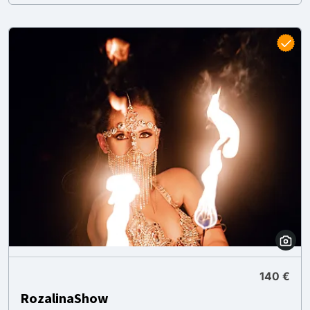
140 €
RozalinaShow