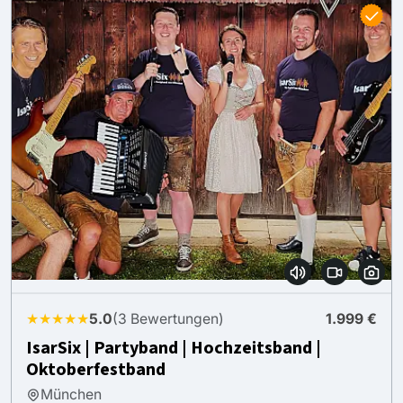
★★★★★
5.0
(3 Bewertungen)
1.999 €
IsarSix | Partyband | Hochzeitsband |
Oktoberfestband
München