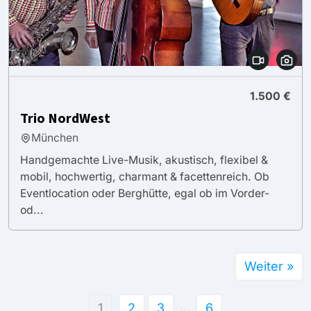
1.500 €
Trio NordWest
München
Handgemachte Live-Musik, akustisch, flexibel &
mobil, hochwertig, charmant & facettenreich. Ob
Eventlocation oder Berghütte, egal ob im Vorder-
od...
Weiter »
1
2
3
…
6