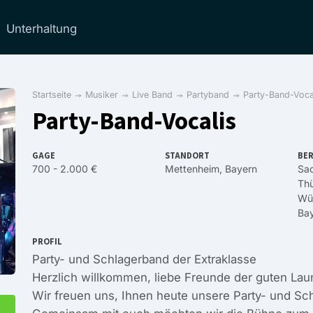
Unterhaltung
Startseite
Musiker
Live Band
Partyband
Party-Band-Voca
Party-Band-Vocalis
GAGE
STANDORT
BER
700 - 2.000 €
Mettenheim, Bayern
Sa
Thü
Wü
Ba
PROFIL
Party- und Schlagerband der Extraklasse
Herzlich willkommen, liebe Freunde der guten Lau
Wir freuen uns, Ihnen heute unsere Party- und Sch