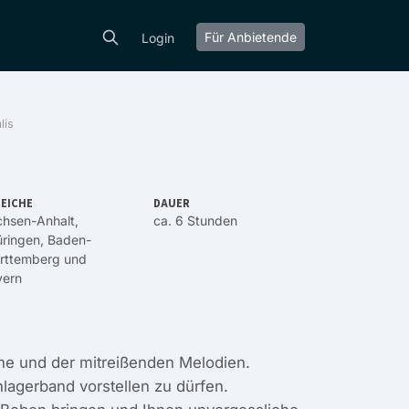
Für Anbietende
Login
lis
EICHE
DAUER
chsen-Anhalt
,
ca. 6 Stunden
ringen
,
Baden-
rttemberg
und
yern
ne und der mitreißenden Melodien.
lagerband vorstellen zu dürfen.