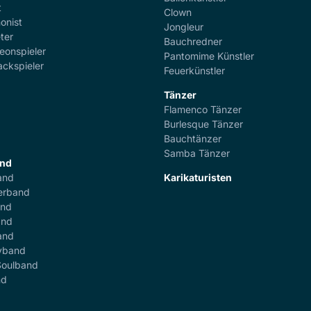
t
Clown
onist
Jongleur
ter
Bauchredner
eonspieler
Pantomime Künstler
ackspieler
Feuerkünstler
Tänzer
Flamenco Tänzer
r
Burlesque Tänzer
Bauchtänzer
Samba Tänzer
and
and
Karikaturisten
erband
and
and
and
yband
Soulband
nd