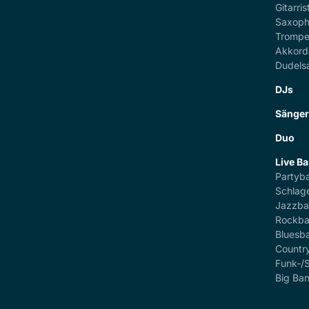
Gitarris
Saxoph
Trompe
Akkord
Dudels
DJs
Sänge
Duo
Live B
Partyb
Schlag
Jazzb
Rockb
Bluesb
Countr
Funk-/
Big Ba