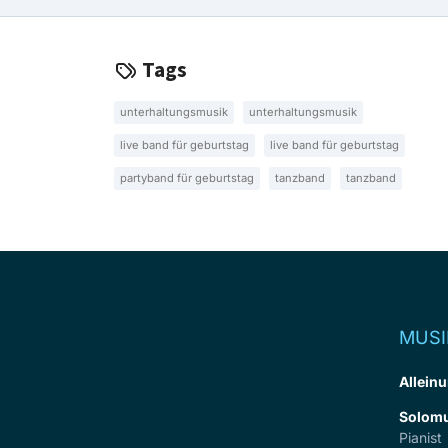
Tags
unterhaltungsmusik
unterhaltungsmusik
live band für geburtstag
live band für geburtstag
partyband für geburtstag
tanzband
tanzband
MUSI
Alleinu
Solomu
Pianist