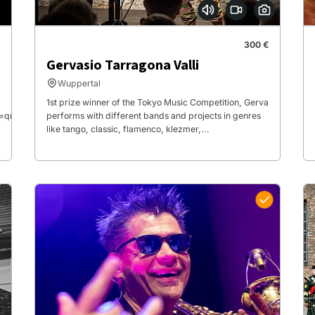
300 €
Gervasio Tarragona Valli
Wuppertal
1st prize winner of the Tokyo Music Competition, Gerva
=qr
performs with different bands and projects in genres
like tango, classic, flamenco, klezmer,...