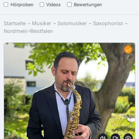
Hörproben
Videos
Bewertungen
Startseite
Musiker
Solomusiker
Saxophonist
Nordrhein-Westfalen