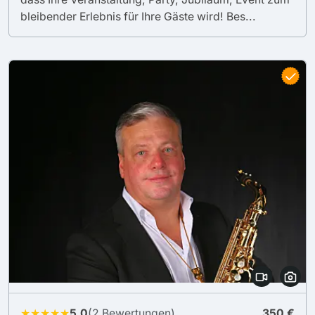
bleibender Erlebnis für Ihre Gäste wird! Bes...
★★★★★
5.0
(2 Bewertungen)
350 €