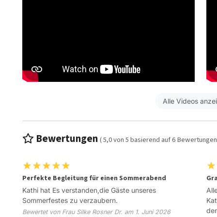
Alle Videos anze
Bewertungen
(
5,0
von
5
basierend auf
6
Bewertungen
Perfekte Begleitung für einen Sommerabend
Gr
Kathi hat Es verstanden,die Gäste unseres
All
Sommerfestes zu verzaubern.
Kat
den
Bewertet von Frau Silke Rosner Dr. am 1. Juni 2026