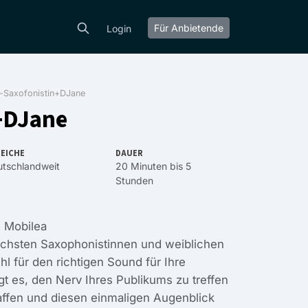
Für Anbietende
Login
a-Saxofonistin+DJane
+DJane
EICHE
DAUER
tschlandweit
20 Minuten bis 5
Stunden
 Mobilea
eichsten Saxophonistinnen und weiblichen
l für den richtigen Sound für Ihre
ngt es, den Nerv Ihres Publikums zu treffen
ffen und diesen einmaligen Augenblick