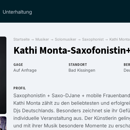
Unterhaltung
Startseite
Musiker
Solomusiker
Saxophonist
Kathi Mont
Kathi Monta-Saxofonistin
GAGE
STANDORT
BER
Auf Anfrage
Bad Kissingen
Deu
PROFIL
Saxophonistin + Saxo-DJane + mobile Frauenband
Kathi Monta zählt zu den beliebtesten und erfolgr
Djs Deutschlands. Besonders zeichnet sie ihr Gefüh
individuelle Veranstaltung aus. Der Künstlerin geli
und mit ihrer Musik besondere Momente zu erscha