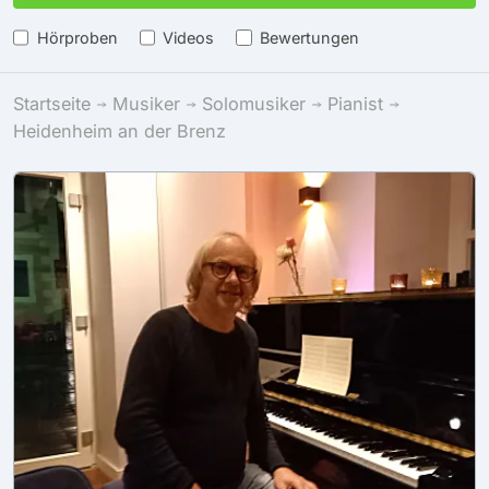
Hörproben
Videos
Bewertungen
Startseite
Musiker
Solomusiker
Pianist
Heidenheim an der Brenz