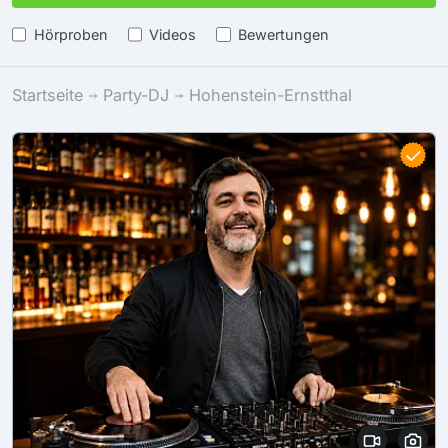
Hörproben
Videos
Bewertungen
Startseite
Party-DJ
Hohenstein-Ernstthal