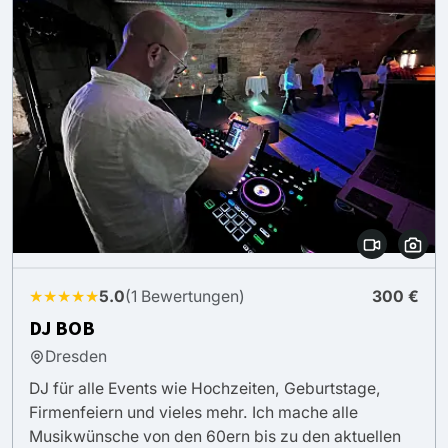
★★★★★
5.0
(1 Bewertungen)
300 €
DJ BOB
Dresden
DJ für alle Events wie Hochzeiten, Geburtstage,
Firmenfeiern und vieles mehr. Ich mache alle
Musikwünsche von den 60ern bis zu den aktuellen