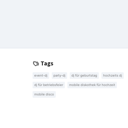
Tags
event-dj
party-dj
dj für geburtstag
hochzeits dj
dj für betriebsfeier
mobile diskothek für hochzeit
mobile disco