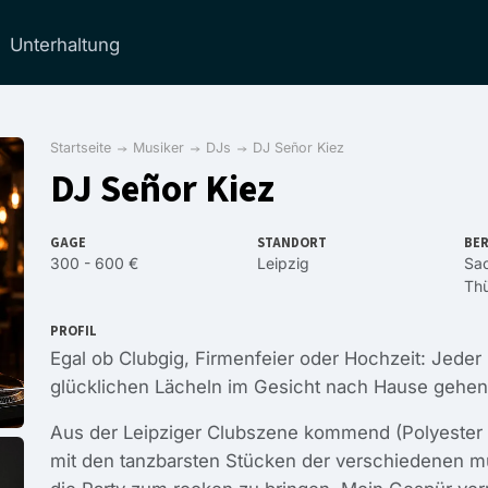
Unterhaltung
Startseite
Musiker
DJs
DJ Señor Kiez
DJ Señor Kiez
GAGE
STANDORT
BER
300 - 600 €
Leipzig
Sa
Thü
PROFIL
Egal ob Clubgig, Firmenfeier oder Hochzeit: Jede
glücklichen Lächeln im Gesicht nach Hause gehen
Aus der Leipziger Clubszene kommend (Polyester 
mit den tanzbarsten Stücken der verschiedenen m