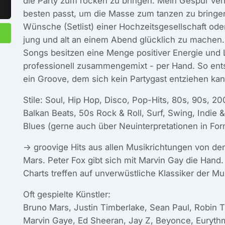
die Party zum rocken zu bringen. Mein Gespür ver
besten passt, um die Masse zum tanzen zu bringen
Wünsche (Setlist) einer Hochzeitsgesellschaft o
jung und alt an einem Abend glücklich zu machen.
Songs besitzen eine Menge positiver Energie und
professionell zusammengemixt - per Hand. So en
ein Groove, dem sich kein Partygast entziehen kan
Stile: Soul, Hip Hop, Disco, Pop-Hits, 80s, 90s, 2
Balkan Beats, 50s Rock & Roll, Surf, Swing, Indie
Blues (gerne auch über Neuinterpretationen in Fo
-> groovige Hits aus allen Musikrichtungen von den
Mars. Peter Fox gibt sich mit Marvin Gay die Hand. 
Charts treffen auf unverwüstliche Klassiker der M
Oft gespielte Künstler:
Bruno Mars, Justin Timberlake, Sean Paul, Robin 
Marvin Gaye, Ed Sheeran, Jay Z, Beyonce, Eurythm