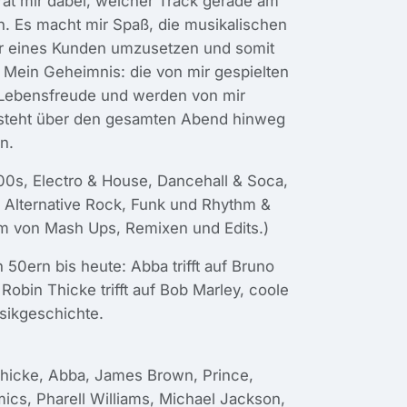
rät mir dabei, welcher Track gerade am
. Es macht mir Spaß, die musikalischen
der eines Kunden umzusetzen und somit
 Mein Geheimnis: die von mir gespielten
 Lebensfreude und werden von mir
tsteht über den gesamten Abend hinweg
n.
000s, Electro & House, Dancehall & Soca,
 & Alternative Rock, Funk und Rhythm &
rm von Mash Ups, Remixen und Edits.)
 50ern bis heute: Abba trifft auf Bruno
Robin Thicke trifft auf Bob Marley, coole
usikgeschichte.
Thicke, Abba, James Brown, Prince,
ics, Pharell Williams, Michael Jackson,