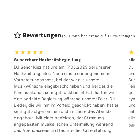
Bewertungen
(
5,0
von
5
basierend auf
3
Bewertungen
Wunderbare Hochzeitsbegleitung
all
DJ Señor Kiez hat uns am 17.05.2025 bei unserer
DJ 
Hochzeit begleitet. Nach einer sehr angenehmen
uns
Vorbereitungsphase, bei der wir alle unsere
Sup
Musikwünsche eingebracht haben und bei der die
Fei
Kommunikation sehr gut funktioniert hat, hatten wir
gut
eine perfekte Begleitung während unserer Feier. Die
sym
Lieder, die wir ihm im Vorfeld geschickt haben, hat er
und
sehr gut aufgenommen und im Laufe des Abends
hab
eingebaut. Mit einer perfekten, der Stimmung
all
angepassten musikalischen Untermalung während
Bew
des Abendessens und technischer Unterstützung