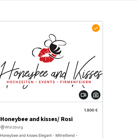
1.800 €
Honeybee and kisses/ Rosi
Würzburg
Honeybee and kisses Elegant - Mitreißend -