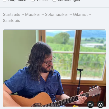
Startseite
Musiker
Solomusiker
Gitarrist
Saarlouis