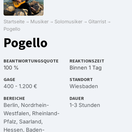
Startseite
Musiker
Solomusiker
Gitarrist
Pogello
Pogello
BEANTWORTUNGSQUOTE
REAKTIONSZEIT
100 %
Binnen 1 Tag
GAGE
STANDORT
400 - 1.200 €
Wiesbaden
BEREICHE
DAUER
Berlin
,
Nordrhein-
1-3 Stunden
Westfalen
,
Rheinland-
Pfalz
,
Saarland
,
Hessen
,
Baden-