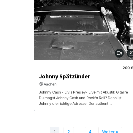
200 €
Johnny Spätzünder
Aachen
Johnny Cash - Elvis Presley- Live mit Akustik Gitarre
Du magst Johnny Cash und Rock’n Roll? Dann ist
Johnny die richtige Adresse. Der authent...
1
2
…
4
Weiter »