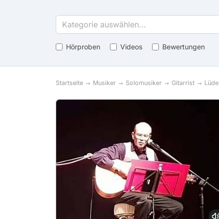
Kategorie auswählen...
Hörproben
Videos
Bewertungen
Startseite
Musiker
Solomusiker
Gitarrist
Lüde