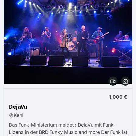
1.000 €
DejaVu
Kehl
Das Funk-Ministerium meldet : DejaVu mit Funk-
Lizenz in der BRD Funky Music and more Der Funk ist