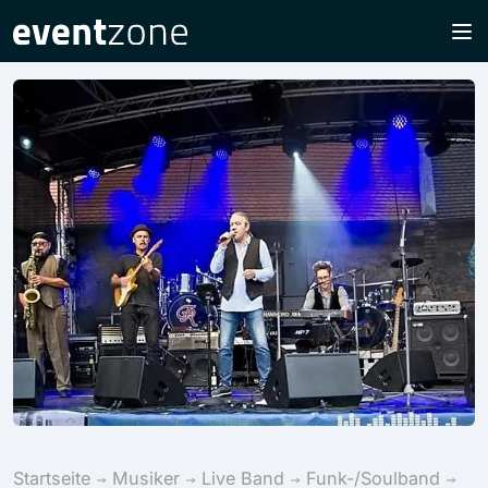
Startseite
Musiker
Live Band
Funk-/Soulband