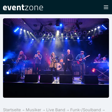
Startseite
Musiker
Live Band
Funk-/Soulband