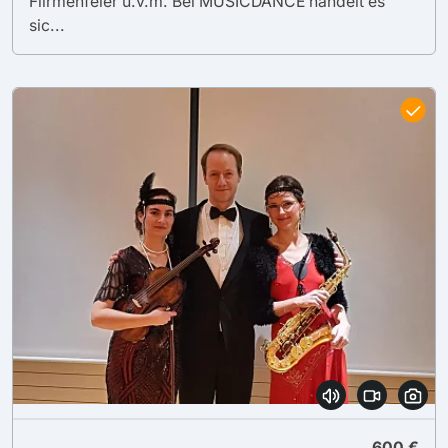
Filrmenfeier u.v.m. Bei MUSICDANCE handelt es
sic...
600 €