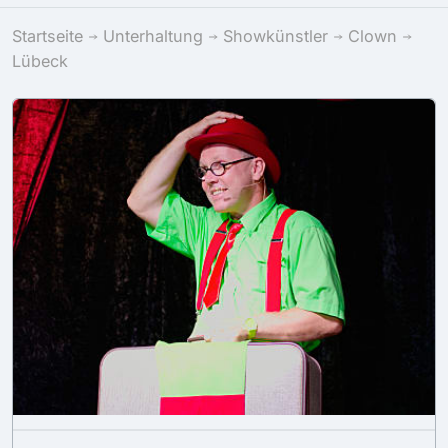
Startseite
Unterhaltung
Showkünstler
Clown
Lübeck