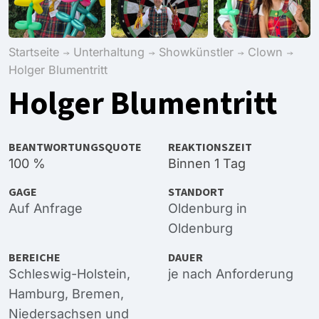
Startseite
Unterhaltung
Showkünstler
Clown
Holger Blumentritt
Holger Blumentritt
BEANTWORTUNGSQUOTE
REAKTIONSZEIT
100 %
Binnen 1 Tag
GAGE
STANDORT
Auf Anfrage
Oldenburg in
Oldenburg
BEREICHE
DAUER
Schleswig-Holstein
,
je nach Anforderung
Hamburg
,
Bremen
,
Niedersachsen
und