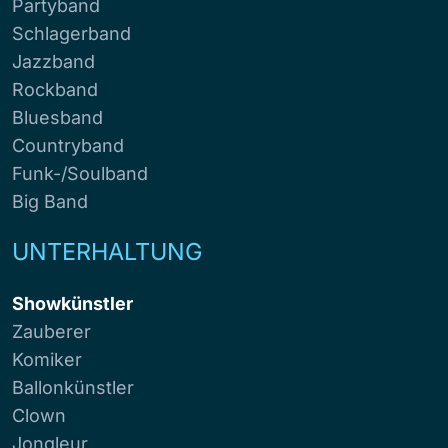
Partyband
Schlagerband
Jazzband
Rockband
Bluesband
Countryband
Funk-/Soulband
Big Band
UNTERHALTUNG
Showkünstler
Zauberer
Komiker
Ballonkünstler
Clown
Jongleur