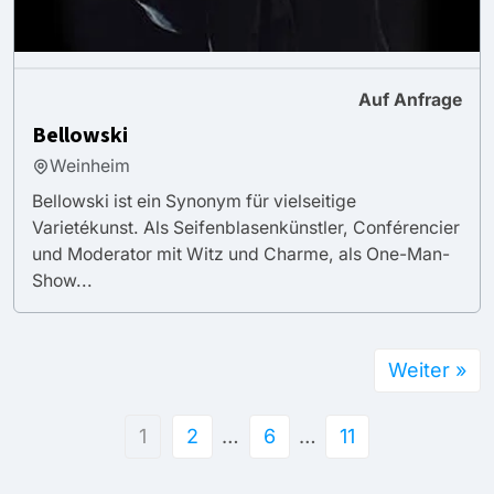
Auf Anfrage
Bellowski
Weinheim
Bellowski ist ein Synonym für vielseitige
Varietékunst. Als Seifenblasenkünstler, Conférencier
und Moderator mit Witz und Charme, als One-Man-
Show...
Weiter »
1
2
…
6
…
11