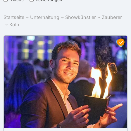
Startseite
Unterhaltung
Showkünstler
Zauberer
Köln