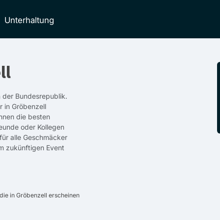
Unterhaltung
ll
n der Bundesrepublik.
r in Gröbenzell
hnen die besten
reunde oder Kollegen
 für alle Geschmäcker
em zukünftigen Event
ie in Gröbenzell erscheinen