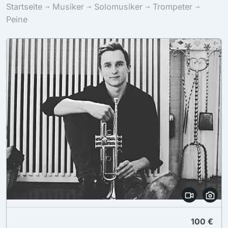
Startseite
Musiker
Solomusiker
Trompeter
Peine
100 €