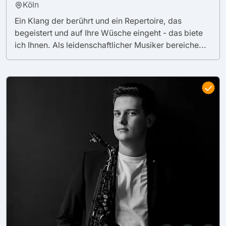
Köln
Ein Klang der berührt und ein Repertoire, das
begeistert und auf Ihre Wüsche eingeht - das biete
ich Ihnen. Als leidenschaftlicher Musiker bereiche...