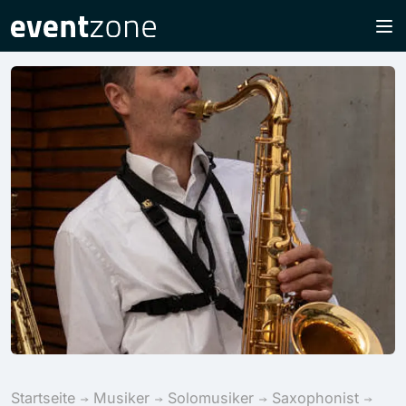
Startseite
Musiker
Solomusiker
Saxophonist