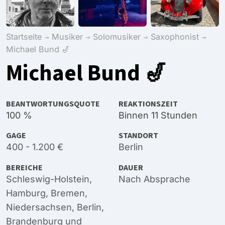
Startseite
Musiker
Solomusiker
Saxophonist
Michael Bund 🎷
Michael Bund 🎷
BEANTWORTUNGSQUOTE
REAKTIONSZEIT
100 %
Binnen 11 Stunden
GAGE
STANDORT
400 - 1.200 €
Berlin
BEREICHE
DAUER
Schleswig-Holstein
,
Nach Absprache
Hamburg
,
Bremen
,
Niedersachsen
,
Berlin
,
Brandenburg
und