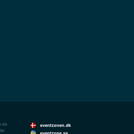
e.de
eventzonen.dk
lar
eventzone.se