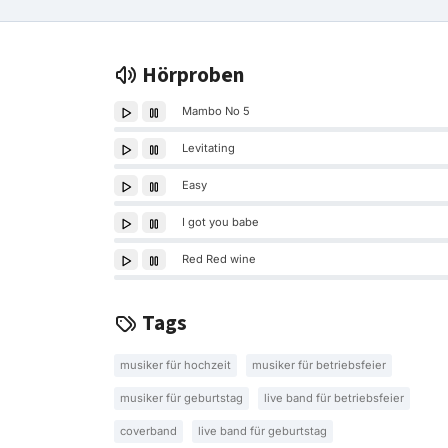
Hörproben
Mambo No 5
Levitating
Easy
I got you babe
Red Red wine
Tags
musiker für hochzeit
musiker für betriebsfeier
musiker für geburtstag
live band für betriebsfeier
coverband
live band für geburtstag