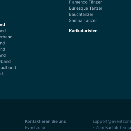
Flamenco Tänzer
r
Burlesque Tänzer
Bauchtänzer
Samba Tänzer
and
and
Karikaturisten
erband
and
and
and
yband
Soulband
nd
Kontaktieren Sie uns
support@eventzon
Eventzone
- Zum Kontaktformu