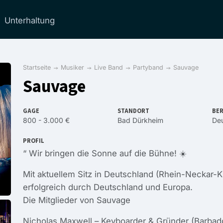
Unterhaltung
Startseite
Musiker
Live Band
Partyband
Sauvage
Sauvage
GAGE
STANDORT
BER
800 - 3.000 €
Bad Dürkheim
Deu
PROFIL
“ Wir bringen die Sonne auf die Bühne! ☀️
Mit aktuellem Sitz in Deutschland (Rhein-Neckar-K
erfolgreich durch Deutschland und Europa.
Die Mitglieder von Sauvage
Nicholas Maxwell – Keyboarder & Gründer (Barbad