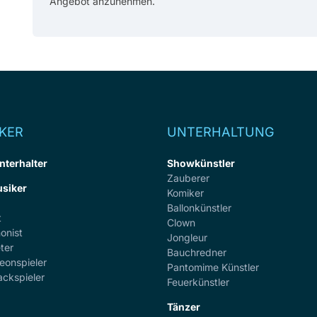
Angebot anzunehmen.
KER
UNTERHALTUNG
nterhalter
Showkünstler
Zauberer
siker
Komiker
Ballonkünstler
t
Clown
onist
Jongleur
ter
Bauchredner
eonspieler
Pantomime Künstler
ackspieler
Feuerkünstler
Tänzer