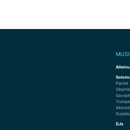
MUSI
Alleinu
Solomu
Pianist
Gitarris
Saxoph
Trompe
Akkord
Dudels
DJs