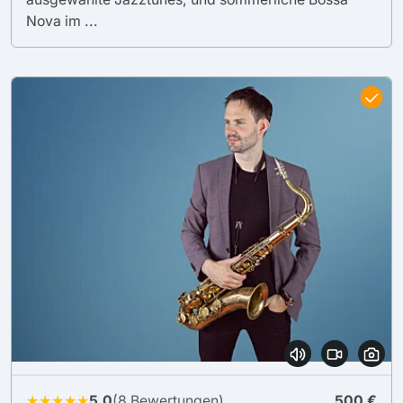
Nova im ...
★★★★★
5.0
(8 Bewertungen)
500 €