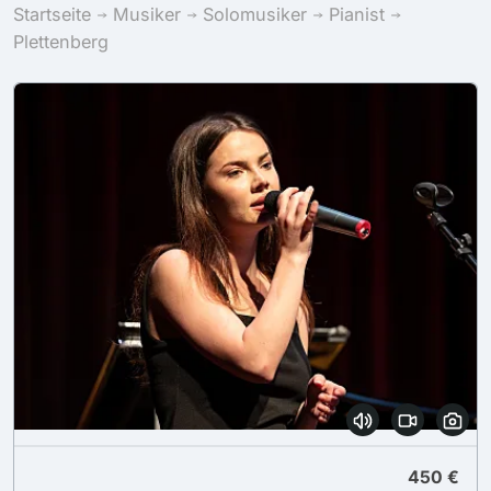
Startseite
Musiker
Solomusiker
Pianist
Plettenberg
450 €