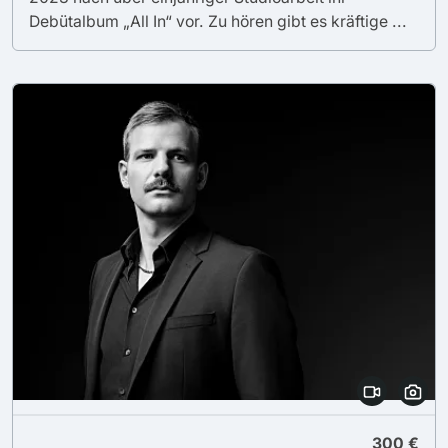
Debütalbum „All In“ vor. Zu hören gibt es kräftige ...
300 €