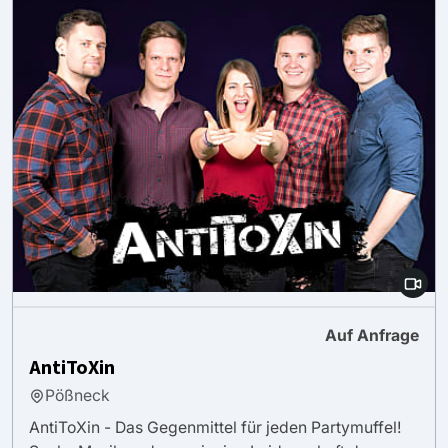
Auf Anfrage
AntiToXin
Pößneck
AntiToXin - Das Gegenmittel für jeden Partymuffel!