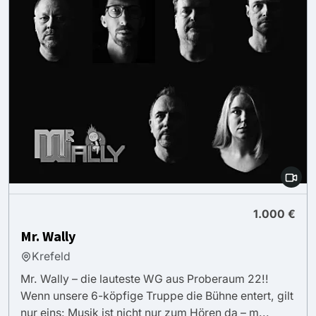
1.000 €
Mr. Wally
Krefeld
Mr. Wally – die lauteste WG aus Proberaum 22!!
Wenn unsere 6-köpfige Truppe die Bühne entert, gilt
nur eins: Musik ist nicht nur zum Hören da – m...