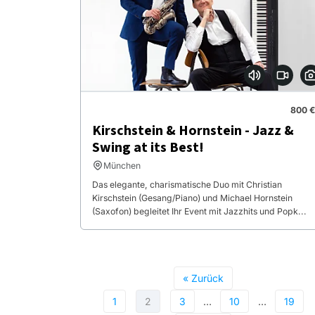
800 €
Kirschstein & Hornstein - Jazz &
Swing at its Best!
München
Das elegante, charismatische Duo mit Christian
Kirschstein (Gesang/Piano) und Michael Hornstein
(Saxofon) begleitet Ihr Event mit Jazzhits und Popk...
« Zurück
1
2
3
…
10
…
19