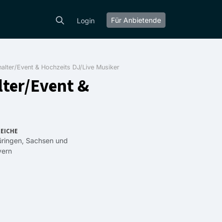
Für Anbietende
Login
rhalter/Event & Hochzeits DJ/Live Musiker
lter/Event &
EICHE
ringen
,
Sachsen
und
yern