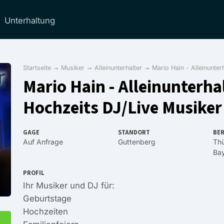
Unterhaltung
Startseite
Musiker
Alleinunterhalter
Mario Hain - Alleinunte
Mario Hain - Alleinunterha
Hochzeits DJ/Live Musiker
GAGE
STANDORT
BER
Auf Anfrage
Guttenberg
Thü
Ba
PROFIL
Ihr Musiker und DJ für:
Geburtstage
Hochzeiten