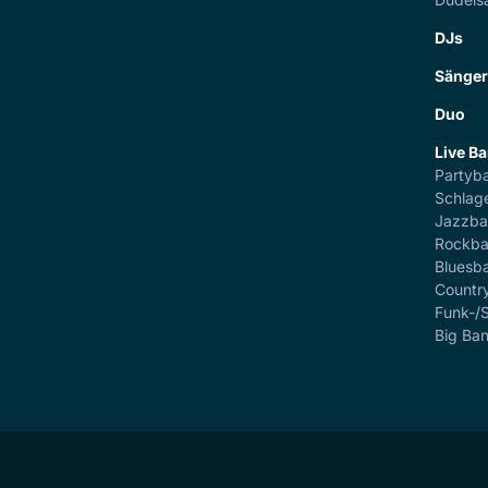
DJs
Sänge
Duo
Live B
Partyb
Schlag
Jazzb
Rockb
Bluesb
Countr
Funk-/
Big Ba