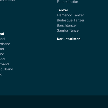
Feuerkünstler
Tänzer
Flamenco Tänzer
r
Burlesque Tänzer
Bauchtänzer
Samba Tänzer
and
and
Karikaturisten
erband
and
and
and
yband
Soulband
nd