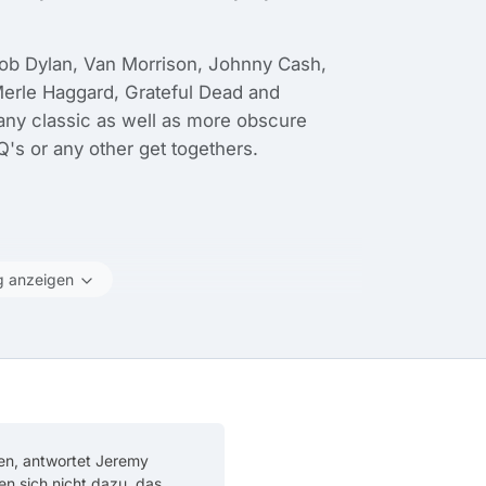
Bob Dylan, Van Morrison, Johnny Cash,
Merle Haggard, Grateful Dead and
many classic as well as more obscure
's or any other get togethers.
g anzeigen
en, antwortet Jeremy
ten sich nicht dazu, das