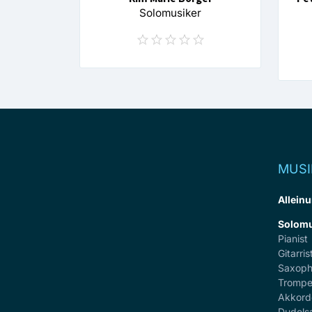
Solomusiker
MUSI
Alleinu
Solomu
Pianist
Gitarris
Saxoph
Trompe
Akkord
Dudels