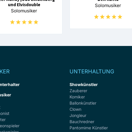
und Elvisdouble
Solomusiker
Solomusiker
KER
UNTERHALTUNG
nterhalter
Showkünstler
Zauberer
siker
Komiker
Ballonkünstler
t
Clown
onist
Jongleur
ter
Bauchredner
eonspieler
Pantomime Künstler
ackspieler