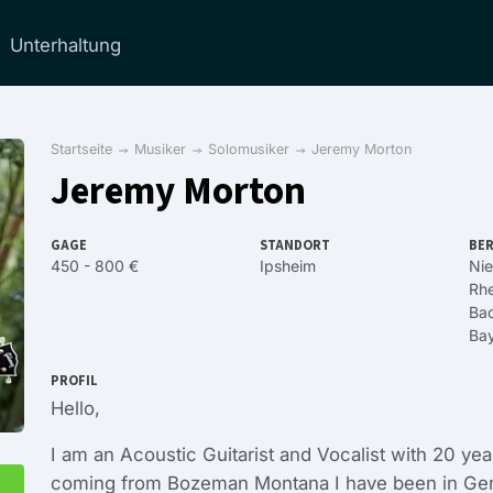
Unterhaltung
Startseite
Musiker
Solomusiker
Jeremy Morton
Jeremy Morton
GAGE
STANDORT
BER
450 - 800 €
Ipsheim
Ni
Rhe
Ba
Ba
PROFIL
Hello,
I am an Acoustic Guitarist and Vocalist with 20 ye
coming from Bozeman Montana I have been in Ger