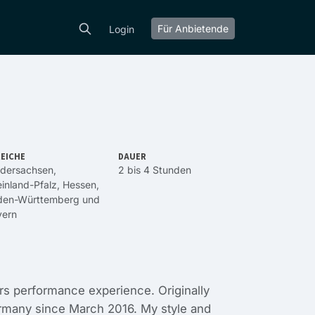
Für Anbietende
Login
EICHE
DAUER
edersachsen
,
2 bis 4 Stunden
inland-Pfalz
,
Hessen
,
den-Württemberg
und
yern
ars performance experience. Originally
many since March 2016. My style and