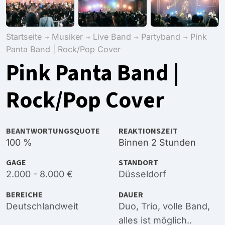
Startseite
Musiker
Live Band
Partyband
Pink
Panta Band | Rock/Pop Cover
Pink Panta Band |
Rock/Pop Cover
BEANTWORTUNGSQUOTE
REAKTIONSZEIT
100 %
Binnen 2 Stunden
GAGE
STANDORT
2.000 - 8.000 €
Düsseldorf
BEREICHE
DAUER
Deutschlandweit
Duo, Trio, volle Band,
alles ist möglich..