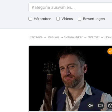
Kategorie auswählen...
Hörproben
Videos
Bewertungen
Startseite
Musiker
Solomusiker
Gitarrist
Grev