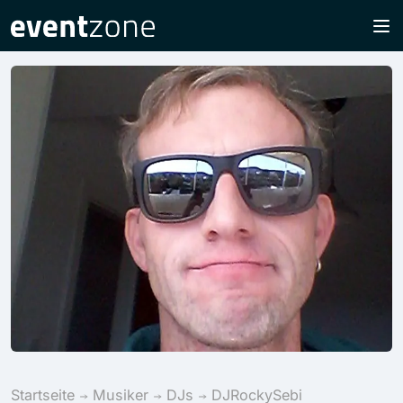
Startseite
Musiker
DJs
DJRockySebi