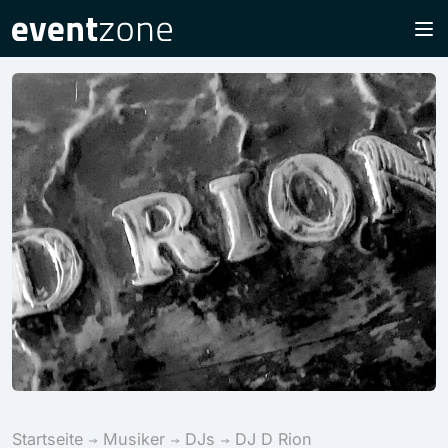
Startseite
Musiker
DJs
DJ D Rion