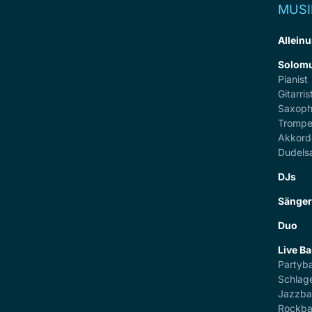
MUSI
Alleinu
Solomu
Pianist
Gitarris
Saxoph
Trompe
Akkord
Dudels
DJs
Sänge
Duo
Live B
Partyb
Schlag
Jazzb
Rockb