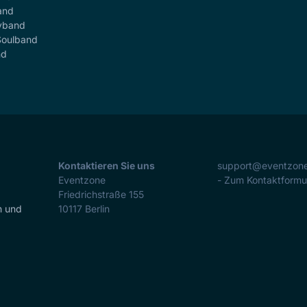
and
yband
Soulband
nd
Kontaktieren Sie uns
support@eventzon
Eventzone
- Zum Kontaktformu
Friedrichstraße 155
n und
10117
Berlin