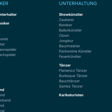
KER
UNTERHALTUNG
nterhalter
Showkünstler
Zauberer
siker
Komiker
Ballonkünstler
t
Clown
onist
Jongleur
ter
Bauchredner
eonspieler
Pantomime Künstler
ackspieler
Feuerkünstler
Tänzer
Flamenco Tänzer
r
Burlesque Tänzer
Bauchtänzer
Samba Tänzer
and
and
Karikaturisten
erband
and
and