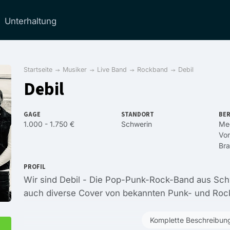
Unterhaltung
Startseite
Musiker
Live Band
Rockband
Debil
Debil
GAGE
STANDORT
BER
1.000 - 1.750 €
Schwerin
Me
Vo
Br
PROFIL
Wir sind Debil - Die Pop-Punk-Rock-Band aus Schw
auch diverse Cover von bekannten Punk- und Roc
Komplette Beschreibun