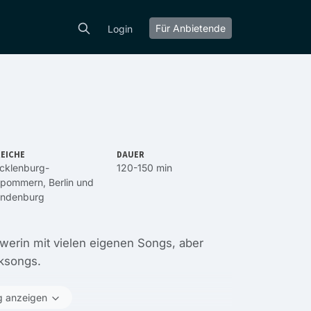
Für Anbietende
Login
EICHE
DAUER
cklenburg-
120-150 min
rpommern
,
Berlin
und
andenburg
erin mit vielen eigenen Songs, aber
ksongs.
g anzeigen