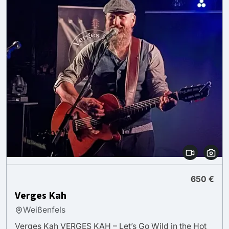
650 €
Verges Kah
Weißenfels
Verges Kah VERGES KAH – Let’s Go Wild in the Hot