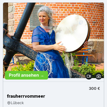
Profil ansehen →
300 €
frauherrvommeer
Lübeck