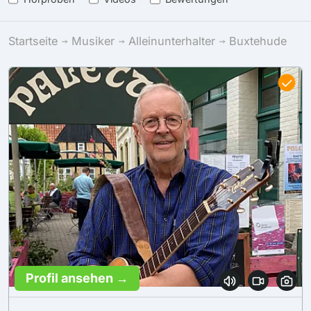
Startseite
Musiker
Alleinunterhalter
Buxtehude
Profil ansehen →