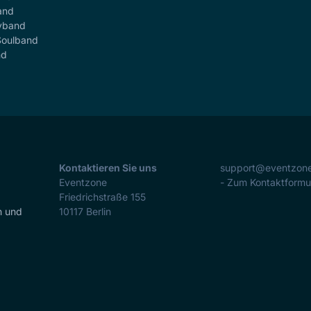
and
yband
Soulband
nd
Kontaktieren Sie uns
support@eventzon
Eventzone
- Zum Kontaktformu
Friedrichstraße 155
n und
10117
Berlin