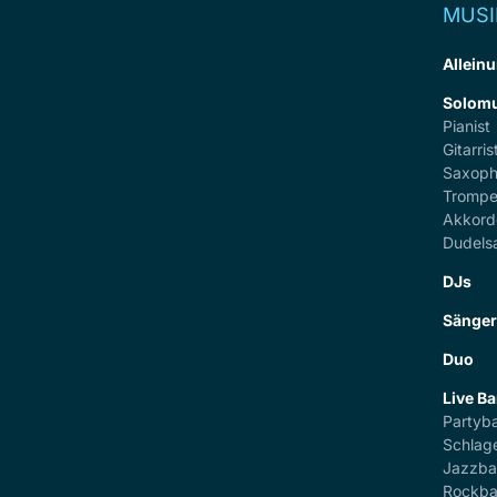
MUSI
Alleinu
Solomu
Pianist
Gitarris
Saxoph
Trompe
Akkord
Dudels
DJs
Sänge
Duo
Live B
Partyb
Schlag
Jazzb
Rockb