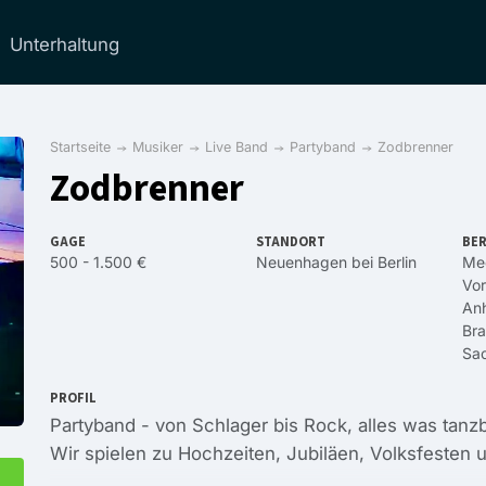
Unterhaltung
Startseite
Musiker
Live Band
Partyband
Zodbrenner
Zodbrenner
GAGE
STANDORT
BER
500 - 1.500 €
Neuenhagen bei Berlin
Me
Vo
Anh
Br
Sa
PROFIL
Partyband - von Schlager bis Rock, alles was tanzb
Wir spielen zu Hochzeiten, Jubiläen, Volksfesten 