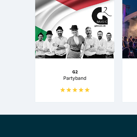
G2
Partyband