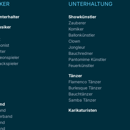
KER
UNTERHALTUNG
nterhalter
Showkünstler
Zauberer
siker
Komiker
Ballonkünstler
t
Clown
onist
Jongleur
ter
Bauchredner
eonspieler
Pantomime Künstler
ackspieler
Feuerkünstler
Tänzer
Flamenco Tänzer
r
Burlesque Tänzer
Bauchtänzer
Samba Tänzer
and
and
Karikaturisten
erband
and
and