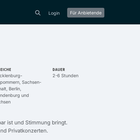
Für Anbietende
Login
EICHE
DAUER
cklenburg-
2-6 Stunden
rpommern
,
Sachsen-
alt
,
Berlin
,
andenburg
und
chsen
ar ist und Stimmung bringt.
und Privatkonzerten.